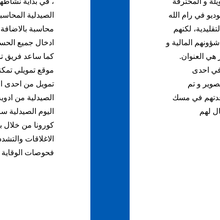
لة و المحترفة
، في بداية نشاطه
ديو في رام الله
الصيدلية المحاسبي
تقليدية، لكنهم
محاسبة بالاضافة 
ؤونهم المالية و
ادخال جميع الحسا
 هي العنوان.
كما ساعد فريق تم
ك في احدى
موقع تمويلي تمك
صوير و تم
تمويل من احدى ال
عدتهم في مسك
الصيدلية من ادوية
عمال لهم
اليوم الصيدلية 
كورونا من خلال ب
الاغلاقات والتشدد
فحوصات الوقاية 