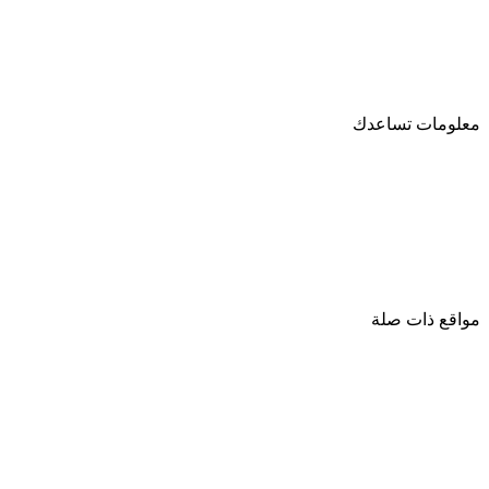
خدمات محاسبية
خدمات-التأمين
برنامج التدريب لأجل التوظيف
معلومات تساعدك
أسئلة وأجوبة
الدروس التفسيرية
نماذج دراسات جدوى
إتصل بنا
مواقع ذات صلة
Tamweeli.org
تمويلي تونس
تمويلي الأردن
Middle East Investment Initiative