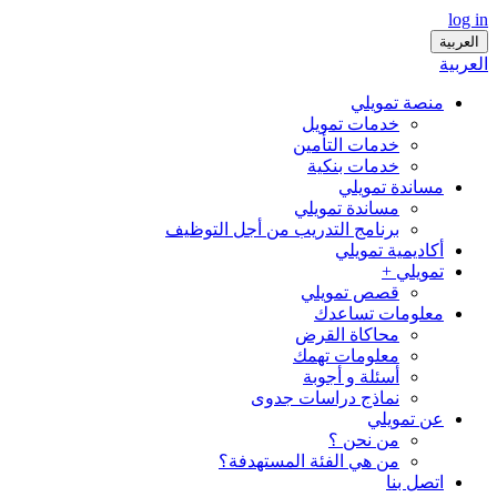
log in
العربية
العربية
منصة تمويلي
خدمات تمويل
خدمات التأمين
خدمات بنكية
مساندة تمويلي
مساندة تمويلي
برنامج التدريب من أجل التوظيف
أكاديمية تمويلي
تمويلي +
قصص تمويلي
معلومات تساعدك
محاكاة القرض
معلومات تهمك
أسئلة و أجوبة
نماذج دراسات جدوى
عن تمويلي
من نحن ؟
من هي الفئة المستهدفة؟
اتصل بنا