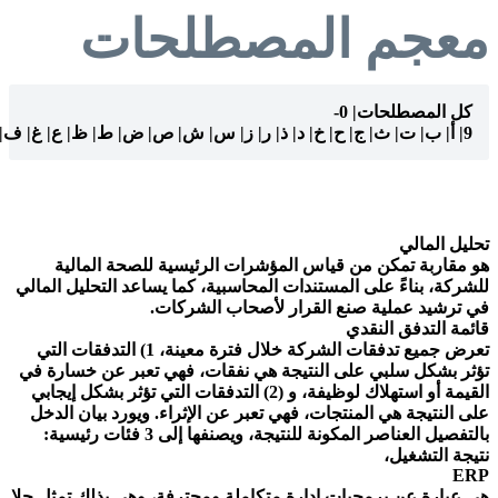
معجم المصطلحات
كل المصطلحات
| 0-
9
| أ
| ب
| ت
| ث
| ج
| ح
| خ
| د
| ذ
| ر
| ز
| س
| ش
| ص
| ض
| ط
| ظ
| ع
| غ
| ف
|
تحليل المالي
هو مقاربة تمكن من قياس المؤشرات الرئيسية للصحة المالية
للشركة، بناءً على المستندات المحاسبية، كما يساعد التحليل المالي
في ترشيد عملية صنع القرار لأصحاب الشركات.
قائمة التدفق النقدي
تعرض جميع تدفقات الشركة خلال فترة معينة، 1) التدفقات التي
تؤثر بشكل سلبي على النتيجة هي نفقات، فهي تعبر عن خسارة في
القيمة أو استهلاك لوظيفة، و (2) التدفقات التي تؤثر بشكل إيجابي
على النتيجة هي المنتجات، فهي تعبر عن الإثراء. ويورد بيان الدخل
بالتفصيل العناصر المكونة للنتيجة، ويصنفها إلى 3 فئات رئيسية:
نتيجة التشغيل،
ERP
هي عبارة عن برمجيات إدارة متكاملة ومحترفة، وهي بذلك تمثل حلا